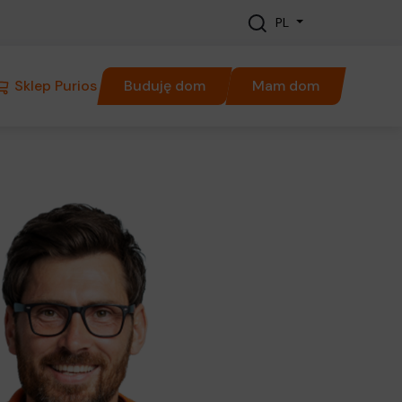
PL
Sklep Purios
Buduję dom
Mam dom