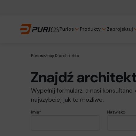
Szukaj
Purios
Produkty
Zaprojektuj
Szukaj
Znajdź architekta
Purios
»
Znajdź architekta
Znajdź architek
Wypełnij formularz, a nasi konsultanc
najszybciej jak to możliwe.
Imię*
Nazwisko