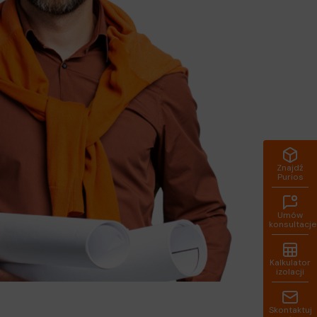
Znajdź
Purios
Umów
konsultacje
Kalkulator
izolacji
Skontaktuj