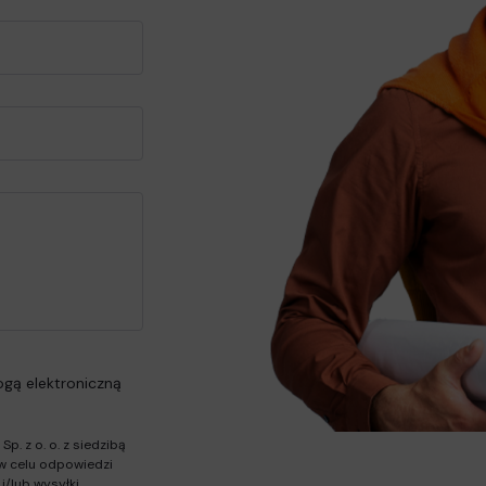
gą elektroniczną
. z o. o. z siedzibą
w celu odpowiedzi
i/lub wysyłki