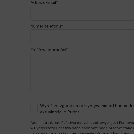
Adres e-mail*
Numer telefonu*
Treść wiadomości*
Wyrażam zgodę na otrzymywanie od Purios dro
aktualności o Purios.
Administratorem Państwa danych osobowych jest Purinova Sp
w Bydgoszczy. Państwa dane osobowe będą przetwarzane 
na zapytanie, a także przedstawienia informacji handlowych 