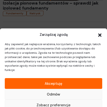
Izolacja pionowa fundamentów – sprawdź jak
izolować fundamenty
Fundamenty
Natrysk
Zarządzaj zgodą
Purios. Prosto. Wygodnie. Ciepło.
Aby zapewnić jak najlepsze wrażenia, korzystamy z technologii, takich
jak pliki cookie, do przechowywania i/lub uzyskiwania dostępu do
Purios FB
YouTube
linkedin
instagram
informacji o urządzeniu. Zgoda na te technologie pozwoli nam
przetwarzać dane, takie jak zachowanie podczas przeglądania lub
Purinova Sp. z o.o.
Infolinia Purios
unikalne identyfikatory na tej stronie. Brak wyrażenia zgody lub
ul.Fordońska 74
wycofanie zgody może niekorzystnie wpłynąć na niektóre cechy i
+48 800 880 333
funkcje.
85-719
Bydgoszcz
info@purios.com
Polska
Copyright 2026 Purinova
Akceptuję
Newsletter
Polityka prywatności
Cookie Policy (EU)
Odmów
Projekt i realizacja:
NoMonday
Zobacz preferencje