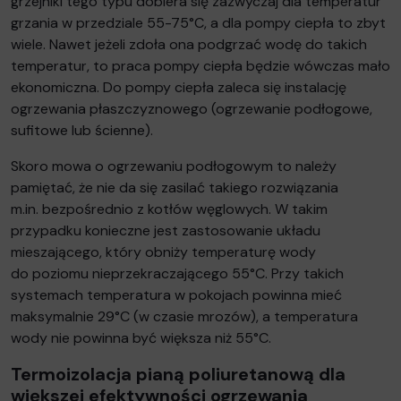
grzejniki tego typu dobiera się zazwyczaj dla temperatur
grzania w przedziale 55-75°C, a dla pompy ciepła to zbyt
wiele. Nawet jeżeli zdoła ona podgrzać wodę do takich
temperatur, to praca pompy ciepła będzie wówczas mało
ekonomiczna. Do pompy ciepła zaleca się instalację
ogrzewania płaszczyznowego (ogrzewanie podłogowe,
sufitowe lub ścienne).
Skoro mowa o ogrzewaniu podłogowym to należy
pamiętać, że nie da się zasilać takiego rozwiązania
m.in. bezpośrednio z kotłów węglowych. W takim
przypadku konieczne jest zastosowanie układu
mieszającego, który obniży temperaturę wody
do poziomu nieprzekraczającego 55°C. Przy takich
systemach temperatura w pokojach powinna mieć
maksymalnie 29°C (w czasie mrozów), a temperatura
wody nie powinna być większa niż 55°C.
Termoizolacja pianą poliuretanową dla
większej efektywności ogrzewania