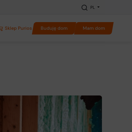
PL
Sklep Purios
Buduję dom
Mam dom