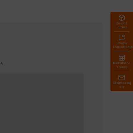
Znajdź
Purios
Umów
konsultacje
e,
Kalkulator
izolacji
Skontaktuj
się