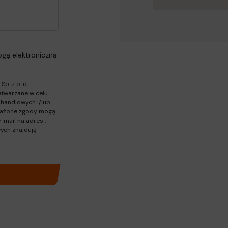
gą elektroniczną
p. z o. o.
twarzane w celu
 handlowych i/lub
Wyrażone zgody mogą
e-mail na adres
.
ych znajdują