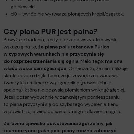
go niewiele,
d0 – wyrób nie wytwarza płonących kropli/cząstek.
Czy piana PUR jest palna?
Powyższe badania, testy, a przede wszystkim wyniki
wskazują na to,
że piana poliuretanowa Purios
w typowych warunkach nie przyczynia się
do rozprzestrzeniania się ognia
. Mało tego:
ma ona
właściwości samogasnące
. Oznacza to, że minimalizuje
skutki pożaru dzięki temu, że jej zewnętrzna warstwa
tworzy kilkumilimetrową zgorzelinę (powierzchnię
spaloną), która nie pozwala płomieniom wniknąć głębiej.
Jeżeli pożar wybuchnie w zamkniętym pomieszczeniu,
to piana przyczyni się do szybszego wypalenia tlenu
w powietrzu, a więc do samoistnego zdławienia ognia.
Zarówno zjawisko powstawania zgorzeliny, jak
i samoczynne gaśnięcie piany można zobaczyć