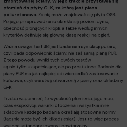
zmontowanej ściany. W jego trakcie przystawia się
płomień do płyty G-K, za którą jest piana
poliuretanowa.
Za nią może znajdować się płyta OSB.
Po jego przeprowadzeniu określa się poziom dymu,
obecność płonących kropli, a także według innych
kryteriów definiuje się główną klasę reakcji na ogień.
Ważna uwaga: test SBI jest badaniem symulacji pożaru,
czyli bada odpowiednik ściany, nie zaś samą pianę PUR.
Z tego powodu wyniki tych dwóch testów
są nie tylko uzupełniające, ale po prostu inne. Badanie dla
piany PUR ma jak najlepiej odzwierciedlać zastosowanie
końcowe, czyli warstwę utworzoną z piany oraz okładziny
G-K.
Trzeba wspomnieć, że wysokość płomienia, jego moc,
czas ekspozycji, warunki otoczenia i wszystkie inne
składowe każdego badania określają stosowne normy
(łącznie może być ich kilkadziesiąt). Jest to więc proces
wysoce ustandaryzowany i powtarzalny.