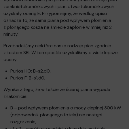
zamkniętokomórkowych i pian otwartokomórkowych
uzyskały ocenę E. Przypomnijmy, że według opisu
oznacza to, że sama piana pod wpływem płomienia
z płonącego kosza na śmiecie zapłonie w mniej niż 2
minuty.
Przebadaliśmy niektóre nasze rodzaje pian zgodnie
z testem SBI. W ten sposób uzyskaliśmy o wiele lepsze
oceny:
Purios HO: B-s2,d0,
Purios F: B-s1,d0.
Wynika z tego, że w teście ze ścianą piana wypada
znakomicie:
B – pod wpływem płomienia o mocy cieplnej 300 kW
(odpowiednik płonącego fotela) nie nastąpi
rozgorzenie,
s1, s2 – wyrób nie wydziela dymu lub wydziela