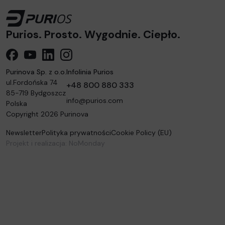
Purios. Prosto. Wygodnie. Ciepło.
Purios FB
YouTube
linkedin
instagram
Purinova Sp. z o.o.
Infolinia Purios
ul.Fordońska 74
+48 800 880 333
85-719
Bydgoszcz
info@purios.com
Polska
Copyright 2026 Purinova
Newsletter
Polityka prywatności
Cookie Policy (EU)
Projekt i realizacja:
NoMonday