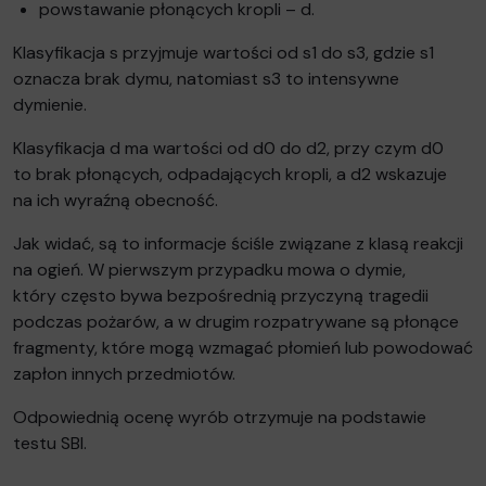
powstawanie płonących kropli – d.
Klasyfikacja s przyjmuje wartości od s1 do s3, gdzie s1
oznacza brak dymu, natomiast s3 to intensywne
dymienie.
Klasyfikacja d ma wartości od d0 do d2, przy czym d0
to brak płonących, odpadających kropli, a d2 wskazuje
na ich wyraźną obecność.
Jak widać, są to informacje ściśle związane z klasą reakcji
na ogień. W pierwszym przypadku mowa o dymie,
który często bywa bezpośrednią przyczyną tragedii
podczas pożarów, a w drugim rozpatrywane są płonące
fragmenty, które mogą wzmagać płomień lub powodować
zapłon innych przedmiotów.
Odpowiednią ocenę wyrób otrzymuje na podstawie
testu SBI.