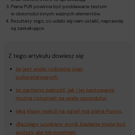
Piana PUR powinna być poddawana testom
w obecności innych ważnych elementów.
Rezultaty tego, co udało się nam ustalić, naprawdę
są zaskakujące.
Z tego artykułu dowiesz się:
że jest wiele rodzajów pian
poliuretanowych,
że zarówno palność, jak i jej testowanie
można rozumieć na wiele sposobów,
jaką klasę reakcji na ogień ma piana Purios,
dlaczego uzyskany wynik badania może być
wyższy, ale nie powinien.