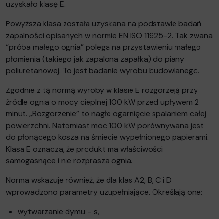
uzyskało klasę E.
Powyższa klasa została uzyskana na podstawie badań
zapalności opisanych w normie EN ISO 11925-2. Tak zwana
“próba małego ognia” polega na przystawieniu małego
płomienia (takiego jak zapalona zapałka) do piany
poliuretanowej. To jest badanie wyrobu budowlanego.
Zgodnie z tą normą wyroby w klasie E rozgorzeją przy
źródle ognia o mocy cieplnej 100 kW przed upływem 2
minut. „Rozgorzenie” to nagłe ogarnięcie spalaniem całej
powierzchni. Natomiast moc 100 kW porównywana jest
do płonącego kosza na śmiecie wypełnionego papierami.
Klasa E oznacza, że produkt ma właściwości
samogasnące i nie rozprasza ognia.
Norma wskazuje również, że dla klas A2, B, C i D
wprowadzono parametry uzupełniające. Określają one:
wytwarzanie dymu – s,