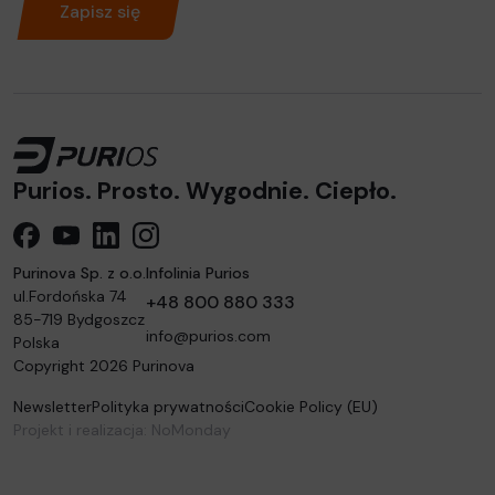
Zapisz się
Purios. Prosto. Wygodnie. Ciepło.
Purios FB
YouTube
linkedin
instagram
Purinova Sp. z o.o.
Infolinia Purios
ul.Fordońska 74
+48 800 880 333
85-719
Bydgoszcz
info@purios.com
Polska
Copyright 2026 Purinova
Newsletter
Polityka prywatności
Cookie Policy (EU)
Projekt i realizacja:
NoMonday