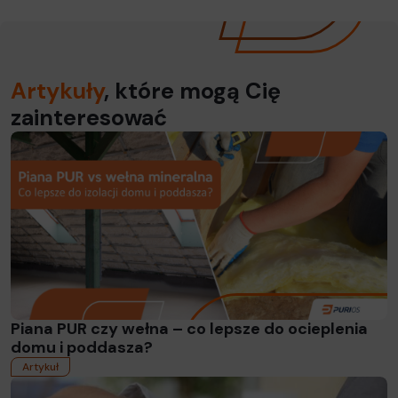
Artykuły
, które mogą Cię
zainteresować
Read more
Piana PUR czy wełna – co lepsze do ocieplenia
domu i poddasza?
Artykuł
Read more