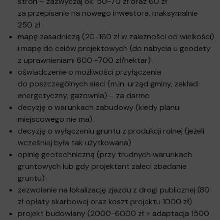
stron – zazwyczaj ok. 50-70 zł oraz 60 zł
za przepisanie na nowego inwestora, maksymalnie
250 zł
mapę zasadniczą (20-160 zł w zależności od wielkości)
i mapę do celów projektowych (do nabycia u geodety
z uprawnieniami 600 -700 zł/hektar)
oświadczenie o możliwości przyłączenia
do poszczególnych sieci (m.in. urząd gminy, zakład
energetyczny, gazownia) – za darmo
decyzję o warunkach zabudowy (kiedy planu
miejscowego nie ma)
decyzję o wyłączeniu gruntu z produkcji rolnej (jeżeli
wcześniej była tak użytkowana)
opinię geotechniczną (przy trudnych warunkach
gruntowych lub gdy projektant zaleci zbadanie
gruntu)
zezwolenie na lokalizację zjazdu z drogi publicznej (80
zł opłaty skarbowej oraz koszt projektu 1000 zł)
projekt budowlany (2000-6000 zł + adaptacja 1500