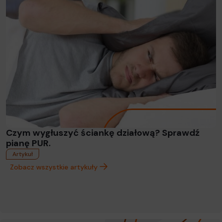
Czym wygłuszyć ściankę działową? Sprawdź
pianę PUR.
Artykuł
Zobacz wszystkie artykuły