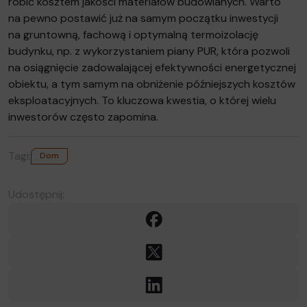
robić kosztem jakości materiałów budowlanych. Warto
na pewno postawić już na samym początku inwestycji
na gruntowną, fachową i optymalną termoizolację
budynku, np. z wykorzystaniem piany PUR, która pozwoli
na osiągnięcie zadowalającej efektywności energetycznej
obiektu, a tym samym na obniżenie późniejszych kosztów
eksploatacyjnych. To kluczowa kwestia, o której wielu
inwestorów często zapomina.
Tagi:
Dom
Udostępnij:
Facebook
X
LinkedIn