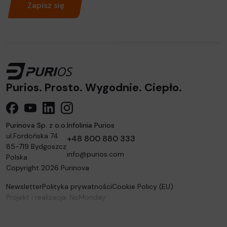
Zapisz się
Purios. Prosto. Wygodnie. Ciepło.
Purios FB
YouTube
linkedin
instagram
Purinova Sp. z o.o.
Infolinia Purios
ul.Fordońska 74
+48 800 880 333
85-719
Bydgoszcz
info@purios.com
Polska
Copyright 2026 Purinova
Newsletter
Polityka prywatności
Cookie Policy (EU)
Projekt i realizacja:
NoMonday